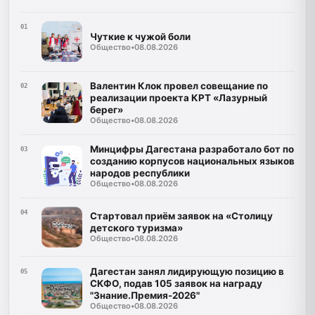
01
Чуткие к чужой боли
Общество
•
08.08.2026
Валентин Клок провел совещание по
02
реализации проекта КРТ «Лазурный
берег»
Общество
•
08.08.2026
Минцифры Дагестана разработало бот по
03
созданию корпусов национальных языков
народов республики
Общество
•
08.08.2026
04
Стартовал приём заявок на «Столицу
детского туризма»
Общество
•
08.08.2026
Дагестан занял лидирующую позицию в
05
СКФО, подав 105 заявок на награду
"Знание.Премия-2026"
Общество
•
08.08.2026