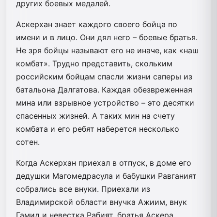
других боевых медалей.
Аскерхан знает каждого своего бойца по
имени и в лицо. Они дял него – боевые братья.
Не зря бойцы называют его не иначе, как «наш
комбат». Трудно представить, скольким
российским бойцам спасли жизни саперы из
батальона Далгатова. Каждая обезвреженная
мина или взрывное устройство – это десятки
спасенных жизней. А таких мин на счету
комбата и его ребят наберется несколько
сотен.
Когда Аскерхан приехал в отпуск, в доме его
дедушки Магомедрасула и бабушки Равганият
собрались все внуки. Приехали из
Владимирской области внучка Ажиим, внук
Гамид и невестка Рабият, братья Аскера,