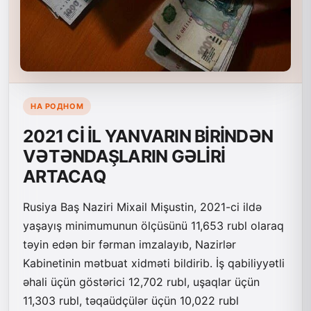
НА РОДНОМ
2021 Cİ İL YANVARIN BİRİNDƏN
VƏTƏNDAŞLARIN GƏLİRİ
ARTACAQ
Rusiya Baş Naziri Mixail Mişustin, 2021-ci ildə
yaşayış minimumunun ölçüsünü 11,653 rubl olaraq
təyin edən bir fərman imzalayıb, Nazirlər
Kabinetinin mətbuat xidməti bildirib. İş qabiliyyətli
əhali üçün göstərici 12,702 rubl, uşaqlar üçün
11,303 rubl, təqaüdçülər üçün 10,022 rubl