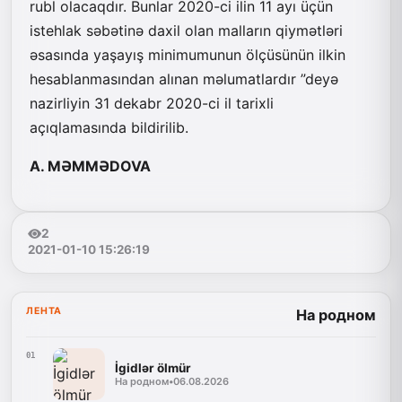
rubl olacaqdır. Bunlar 2020-ci ilin 11 ayı üçün
istehlak səbətinə daxil olan malların qiymətləri
əsasında yaşayış minimumunun ölçüsünün ilkin
hesablanmasından alınan məlumatlardır ”deyə
nazirliyin 31 dekabr 2020-ci il tarixli
açıqlamasında bildirilib.
A. MƏMMƏDOVA
2
2021-01-10 15:26:19
ЛЕНТА
На родном
01
İgidlər ölmür
На родном
•
06.08.2026