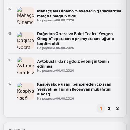
02
Mahaçqala Dinamo "Sovetlərin qanadları"ilə
matçda məğlub oldu
На родном
•
06.08.2026
Dağıstan Opera və Balet Teatrı "Yevgeni
03
Onegin" operasının premyerasını uğurla
təqdim etdi
На родном
•
06.08.2026
04
Avtobuslarda nağdsız ödənişin təmin
edilməsi
На родном
•
06.08.2026
Kaspiyskdə uşağı pəncərədən çıxaran
05
Yeniyetmə Tiqran Keosayan mükafatını
alacaq
На родном
•
06.08.2026
1
2
3