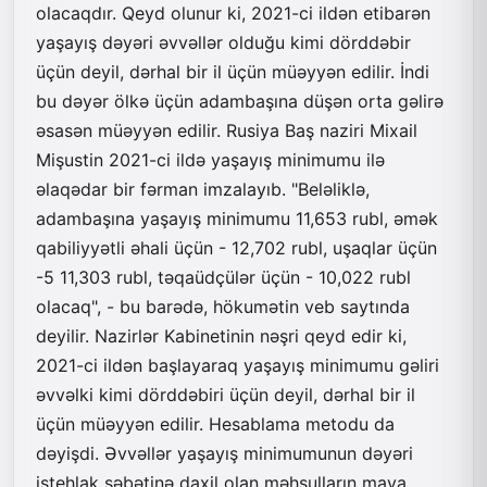
olacaqdır. Qeyd olunur ki, 2021-ci ildən etibarən
yaşayış dəyəri əvvəllər olduğu kimi dörddəbir
üçün deyil, dərhal bir il üçün müəyyən edilir. İndi
bu dəyər ölkə üçün adambaşına düşən orta gəlirə
əsasən müəyyən edilir. Rusiya Baş naziri Mixail
Mişustin 2021-ci ildə yaşayış minimumu ilə
əlaqədar bir fərman imzalayıb. "Beləliklə,
adambaşına yaşayış minimumu 11,653 rubl, əmək
qabiliyyətli əhali üçün - 12,702 rubl, uşaqlar üçün
-5 11,303 rubl, təqaüdçülər üçün - 10,022 rubl
olacaq", - bu barədə, hökumətin veb saytında
deyilir. Nazirlər Kabinetinin nəşri qeyd edir ki,
2021-ci ildən başlayaraq yaşayış minimumu gəliri
əvvəlki kimi dörddəbiri üçün deyil, dərhal bir il
üçün müəyyən edilir. Hesablama metodu da
dəyişdi. Əvvəllər yaşayış minimumunun dəyəri
istehlak səbətinə daxil olan məhsulların maya