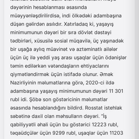
dəyərinin hesablanması əsasında
müəyyənləşdirilirdisə, indi ölkədəki adambaşına
düşən gəlirdən asılıdır. Xatırladaq ki, yaşayış
minimumunun dəyəri bir sıra dövlət dəstəyi
tədbirləri, xüsusilə sosial müqavilə, üç yaşınadək
bir uşağa aylıq müavinət və aztəminatlı ailələr
üçün üç ilə yeddi yaş arası uşaqlar üçün ödənişlər
təmin edilərkən vətəndaşların ehtiyaclarını
qiymətləndirmək üçün istifadə olunur. Əmək
Nazirliyinin məlumatlarına görə, 2020-ci ildə
adambaşına yaşayış minimumunun dəyəri 11 301
rubl idi. Şöbə son göstəricinin məlumatlar
əsasında hesablandığını bildird. Rosstat istehlak
səbətinə daxil olan məhsulların dəyəri. “İş
qabiliyyətli əhali üçün bu göstərici 12223 rubl,
təqaüdçülər üçün 9299 rubl, uşaqlar üçün 11203