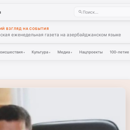
ы
ИЙ ВЗГЛЯД НА СОБЫТИЯ
ская еженедельная газета на азербайджанском языке
оисшествия
Культура
Медиа
Нацпроекты
100-летие
▾
▾
▾