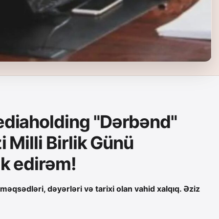
ediaholding "Dərbənd"
 Milli Birlik Günü
ik edirəm!
məqsədləri, dəyərləri və tarixi olan vahid xalqıq.
Əziz