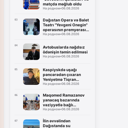
matçda məğlub oldu
На родном
•
06.08.2026
Dağıstan Opera və Balet
03
Teatrı "Yevgeni Onegin"
operasının premyerasını
На родном
•
06.08.2026
uğurla təqdim etdi
04
Avtobuslarda nağdsız
ödənişin təmin edilməsi
На родном
•
06.08.2026
Kaspiyskdə uşağı
05
pəncərədən çıxaran
Yeniyetmə Tiqran
На родном
•
06.08.2026
Keosayan mükafatını
alacaq
Maqomed Ramazanov
06
yanacaq bazarında
vəziyyətlə bağlı
На родном
•
06.08.2026
müşavirə keçirib
İlin əvvəlindən
07
Dağıstanda su