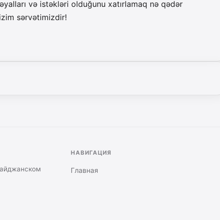
əyalları və istəkləri olduğunu xatırlamaq nə qədər
izim sərvətimizdir!
НАВИГАЦИЯ
байджанском
Главная