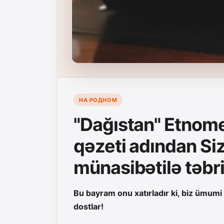
НА РОДНОМ
"Dağıstan" Etnom
qəzeti adından Sizi
münasibətilə təbr
Bu bayram onu xatırladır ki, biz ümumi 
dostlar!