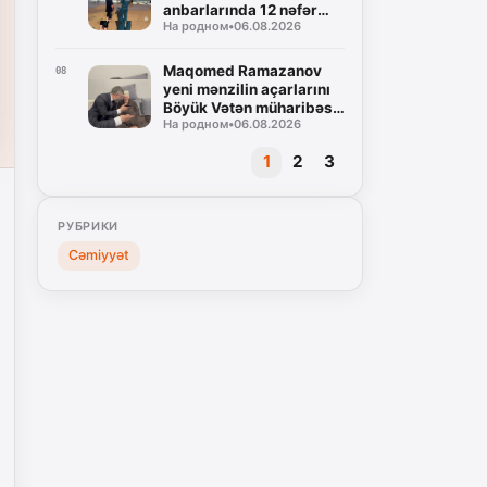
anbarlarında 12 nəfər
На родном
•
06.08.2026
ölüb, onlardan dördü
uşaqdır
Maqomed Ramazanov
08
yeni mənzilin açarlarını
Böyük Vətən müharibəsi
На родном
•
06.08.2026
veteranı Musa
Baqaudinova təqdim
1
2
3
edib
РУБРИКИ
Cəmiyyət