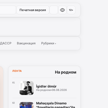
Печатная версия
12+
 ДАССР
Вакцинация
Рубрики
▾
ЛЕНТА
На родном
01
İgidlər ölmür
На родном
•
06.08.2026
Mahaçqala Dinamo
02
"Sovetlərin qanadları"ilə