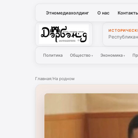
Этномедиахолдинг
О нас
Контакт
ИСТОРИЧЕСК
Дербенд
Республикан
Политика
Общество
Экономика
Пр
▾
▾
Главная
/
На родном