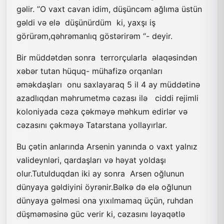
gəlir. ”O vaxt cavan idim, düşüncəm ağlıma üstün
gəldi və elə düşünürdüm ki, yaxşı iş
görürəm,qəhrəmanlıq göstərirəm “- deyir.
Bir müddətdən sonra terrorçularla əlaqəsindən
xəbər tutan hüquq- mühafizə orqanları
əməkdaşları onu saxlayaraq 5 il 4 ay müddətinə
azadlıqdan məhrumetmə cəzası ilə ciddi rejimli
koloniyada cəza çəkməyə məhkum edirlər və
cəzasını çəkməyə Tatarstana yollayırlar.
Bu çətin anlarında Arsenin yanında o vaxt yalnız
valideynləri, qardaşları və həyat yoldaşı
olur.Tutulduqdan iki ay sonra Arsen oğlunun
dünyaya gəldiyini öyrənir.Bəlkə də elə oğlunun
dünyaya gəlməsi ona yıxılmamaq üçün, ruhdan
düşməməsinə güc verir ki, cəzasını ləyaqətlə