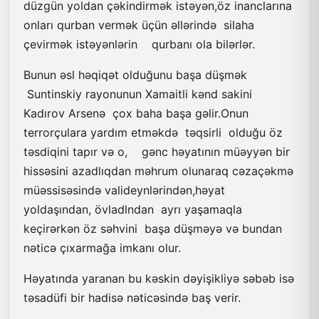
düzgün yoldan çəkindirmək istəyən,öz inanclarına
onları qurban vermək üçün əllərində silaha
çevirmək istəyənlərin qurbanı ola bilərlər.
Bunun əsl həqiqət olduğunu başa düşmək
Suntinskiy rayonunun Xamaitli kənd sakini
Kadırov Arsenə çox baha başa gəlir.Onun
terrorçulara yardım etməkdə təqsirli olduğu öz
təsdiqini tapır və o, gənc həyatının müəyyən bir
hissəsini azadlıqdan məhrum olunaraq cəzaçəkmə
müəssisəsində valideynlərindən,həyat
yoldaşından, övladlndan ayrı yaşamaqla
keçirərkən öz səhvini başa düşməyə və bundan
nəticə çıxarmağa imkanı olur.
Həyatında yaranan bu kəskin dəyişikliyə səbəb isə
təsadüfi bir hadisə nəticəsində baş verir.