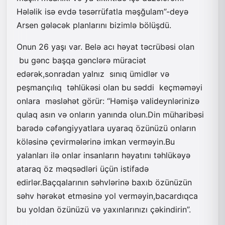
Hələlik isə evdə təsərrüfatla məşğulam”-deyə
Arsen gələcək planlarını bizimlə bölüşdü.
Onun 26 yaşı var. Belə acı həyat təcrübəsi olan
bu gənc başqa gənclərə müraciət
edərək,sonradan yalnız sınıq ümidlər və
peşmançılıq təhlükəsi olan bu səddi keçməməyi
onlara məsləhət görür: “Həmişə valideynlərinizə
qulaq asın və onların yanında olun.Din müharibəsi
barədə cəfəngiyyatlara uyaraq özünüzü onların
köləsinə çevirmələrinə imkan verməyin.Bu
yalanları ilə onlar insanların həyatını təhlükəyə
ataraq öz məqsədləri üçün istifadə
edirlər.Baçqalarının səhvlərinə baxıb özünüzün
səhv hərəkət etməsinə yol verməyin,bacardıqca
bu yoldan özünüzü və yaxınlarınızı çəkindirin”.