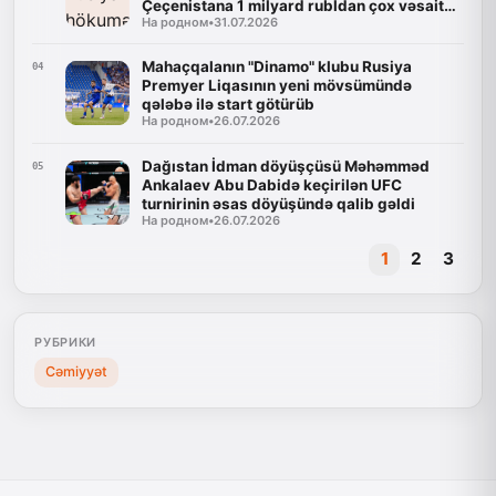
Çeçenistana 1 milyard rubldan çox vəsait
На родном
•
31.07.2026
ayırıb
Mahaçqalanın "Dinamo" klubu Rusiya
04
Premyer Liqasının yeni mövsümündə
qələbə ilə start götürüb
На родном
•
26.07.2026
Dağıstan İdman döyüşçüsü Məhəmməd
05
Ankalaev Abu Dabidə keçirilən UFC
turnirinin əsas döyüşündə qalib gəldi
На родном
•
26.07.2026
1
2
3
РУБРИКИ
Cəmiyyət