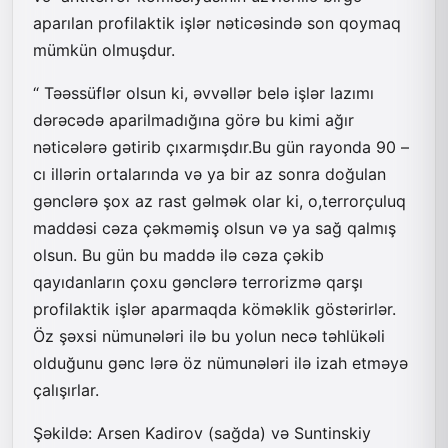
aparılan profilaktik işlər nəticəsində son qoymaq
mümkün olmuşdur.
“ Təəssüflər olsun ki, əvvəllər belə işlər lazımı
dərəcədə aparilmadığına görə bu kimi ağır
nəticələrə gətirib çıxarmışdır.Bu gün rayonda 90 –
cı illərin ortalarında və ya bir az sonra doğulan
gənclərə şox az rast gəlmək olar ki, o,terrorçuluq
maddəsi cəza çəkməmiş olsun və ya sağ qalmış
olsun. Bu gün bu maddə ilə cəza çəkib
qayıdanların çoxu gənclərə terrorizmə qarşı
profilaktik işlər aparmaqda köməklik göstərirlər.
Öz şəxsi nümunələri ilə bu yolun necə təhlükəli
olduğunu gənc lərə öz nümunələri ilə izah etməyə
çalışırlar.
Şəkildə: Arsen Kadirov (sağda) və Suntinskiy