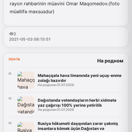
rayon rəhbərinin müavini Omar Maqomedov.(foto
müəllifə məxsusdur)
2
2021-05-03 08:15:51
ЛЕНТА
На родном
01
Mahaçqala hava limanında yeni uçuş-enmə
zolağı hazırdır
На родном
•
31.07.2026
02
Dağıstanda vətəndaşların hərbi xidmətə
yaz çağırışı 100% yerinə yetirilib
На родном
•
31.07.2026
Rusiya hökuməti daşqından zərər çəkmiş
03
insanlara kömək üçün Dağıstan və