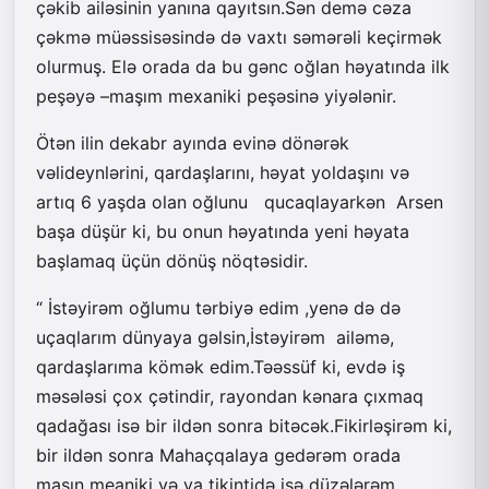
çəkib ailəsinin yanına qayıtsın.Sən demə cəza
çəkmə müəssisəsində də vaxtı səmərəli keçirmək
olurmuş. Elə orada da bu gənc oğlan həyatında ilk
peşəyə –maşım mexaniki peşəsinə yiyələnir.
Ötən ilin dekabr ayında evinə dönərək
vəlideynlərini, qardaşlarını, həyat yoldaşını və
artıq 6 yaşda olan oğlunu qucaqlayarkən Arsen
başa düşür ki, bu onun həyatında yeni həyata
başlamaq üçün dönüş nöqtəsidir.
“ İstəyirəm oğlumu tərbiyə edim ,yenə də də
uçaqlarım dünyaya gəlsin,İstəyirəm ailəmə,
qardaşlarıma kömək edim.Təəssüf ki, evdə iş
məsələsi çox çətindir, rayondan kənara çıxmaq
qadağası isə bir ildən sonra bitəcək.Fikirləşirəm ki,
bir ildən sonra Mahaçqalaya gedərəm orada
maşın meaniki və ya tikintidə işə düzələrəm.