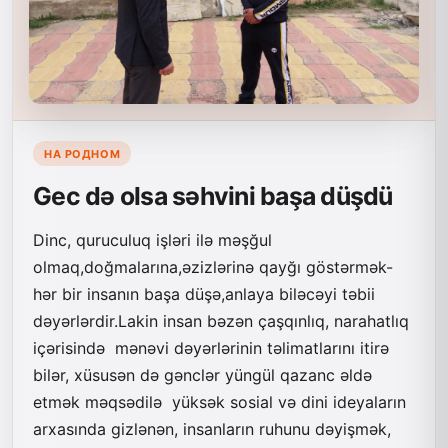
НА РОДНОМ
Gec də olsa səhvini başa düşdü
Dinc, quruculuq işləri ilə məşğul
olmaq,doğmalarına,əzizlərinə qayğı göstərmək-
hər bir insanın başa düşə,anlaya biləcəyi təbii
dəyərlərdir.Lakin insan bəzən çaşqınlıq, narahatlıq
içərisində mənəvi dəyərlərinin təlimatlarını itirə
bilər, xüsusən də gənclər yüngül qazanc əldə
etmək məqsədilə yüksək sosial və dini ideyaların
arxasında gizlənən, insanların ruhunu dəyişmək,