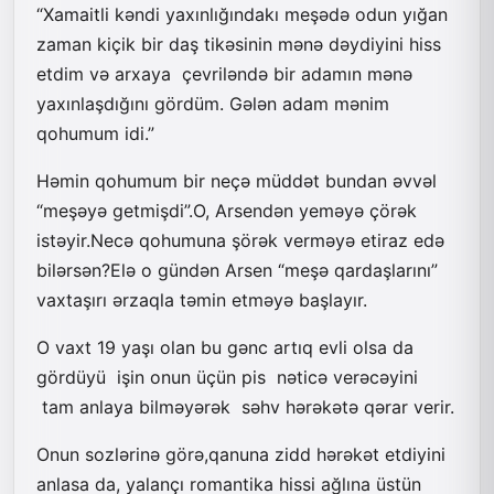
“Xamaitli kəndi yaxınlığındakı meşədə odun yığan
zaman kiçik bir daş tikəsinin mənə dəydiyini hiss
etdim və arxaya çevriləndə bir adamın mənə
yaxınlaşdığını gördüm. Gələn adam mənim
qohumum idi.”
Həmin qohumum bir neçə müddət bundan əvvəl
“meşəyə getmişdi”.O, Arsendən yeməyə çörək
istəyir.Necə qohumuna şörək verməyə etiraz edə
bilərsən?Elə o gündən Arsen “meşə qardaşlarını”
vaxtaşırı ərzaqla təmin etməyə başlayır.
O vaxt 19 yaşı olan bu gənc artıq evli olsa da
gördüyü işin onun üçün pis nəticə verəcəyini
tam anlaya bilməyərək səhv hərəkətə qərar verir.
Onun sozlərinə görə,qanuna zidd hərəkət etdiyini
anlasa da, yalançı romantika hissi ağlına üstün