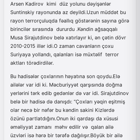
Arsen Kadirov kimi düz yolunu dəyişənlər
Suntinskiy rayonunda az deyildi.Uzun müddət bu
rayon terrorçuluqda fəallıq göstərənin sayına görə
birincilər sırasında dururdu .Kəndin ağsaqqalı
Musa Sirajutdinov belə xatırlayır ki, ən çətin dövr
2010-2015 illər idi.O zaman cavanların çoxu
Suriyaya yollandı, qalanları isə müxtəlif terror
aktları törədirdilər.
Bu hadisələr çoxlarının həyatına son qoydu.Elə
ailələr var idi ki. Məcburiyyət qarşısında doğma
yerlərini tərk edib gedənlər də var idi. Sirajutdinov
belə bir hadisə də danışdı: “Çoxları yəqin eşitmiş
olar necə bir nəfər bu kəndin sakini Kizlərdə
özünü partlatdığını.Onun iki qardaşı da xüsusi
əməliyyat zamanı məhv edilir və qalan ailə
üzvləri isə hərə bir tərəfə dağılışır.Böyük bir ailə