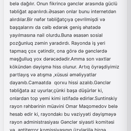
belə dağılır. Onun fikrincə gənclər arasında güclü
təbliğat aparılırdı.Əsasən onlar bunu internetdən
alırdılar.Bir nəfər təbliğatçıya çevrilmişdi və
başqalarını da cəlb edərək geniş əhatədə
yayılmasına nail olurdu.Buna əsasən sosial
pozğunluq zəmin yaradırdı. Rayonda iş yeri
tapmaq çox çətindir, ona görə də gənclərdə
məşğulluq yox dərəcədədir.Amma son vaxtlar
kökündən dəyişmə hiss olunur. Artıq öyrəşdiyimiz
partlayış və atışma ,xüsusi əməliyyatlar
dayanıb.Camaatda qorxu hissi azalıb.Gənclər
təbliğata az uyurlar,çünki başa düşürlər ki,
onlardan top yemi kimi istifadə edirlər.Suntinskiy
rayon rəhbərinin müavini Omar Maqomedov belə
hesab edir ki, rayondakı bu vəziyyəti dəyişməyə
rayon administrasiyası Gənclər siyasıti komitəsi
və antiterror komissiyasının üzvləriilə birgə