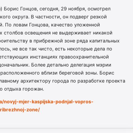
) Борис Гонцов, сегодня, 29 ноября, осмотрел
ого округа. В частности, он подверг резкой
й. По ловам Гонцова, качество уложенной
х столбов освещения не выдерживает никакой
роительству в прибрежной зоне ряда капитальных
лось, не все так чисто, есть некоторые дела по
ветствующих инстанциях правоохранительной
оначальник. Более детально делегация мэрии
 расположенного вблизи береговой зоны. Борис
лавному архитектору города по разработке проекта
о отдыха горожан.
ka/novyj-mjer-kaspijska-podnjal-vopros-
ribrezhnoj-zone/