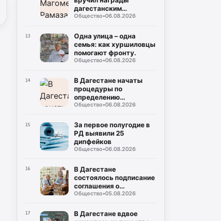
вручил награды
дагестанским
Общество
•
06.08.2026
вольникам-призерам
Чемпионата России
Одна улица – одна
13
семья: как хуршиловцы
помогают фронту.
Общество
•
06.08.2026
В Дагестане начаты
14
процедуры по
определению
Общество
•
06.08.2026
подрядчика для
строительства
северного обхода
За первое полугодие в
15
Махачкалы
РД выявили 25
дипфейков
Общество
•
06.08.2026
В Дагестане
16
состоялось подписание
соглашения о
Общество
•
05.08.2026
совместном контроле
за предстоящими
выборами
В Дагестане вдвое
17