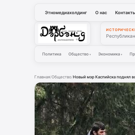
Этномедиахолдинг
О нас
Контакт
ИСТОРИЧЕСК
Дербенд
Республикан
Политика
Общество
Экономика
Пр
▾
▾
Главная
/
Общество
/
Новый мэр Каспийска поднял во