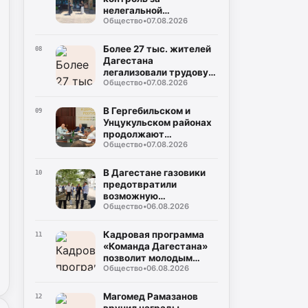
нелегальной
Общество
•
07.08.2026
занятостью
Более 27 тыс. жителей
08
Дагестана
легализовали трудовую
Общество
•
07.08.2026
деятельность с начала
года
В Гергебильском и
09
Унцукульском районах
продолжают
Общество
•
07.08.2026
восстанавливать
дороги после ливней
В Дагестане газовики
10
предотвратили
возможную
Общество
•
06.08.2026
чрезвычайную
ситуацию в
многоквартирном доме
Кадровая программа
11
«Команда Дагестана»
позволит молодым
Общество
•
06.08.2026
юристам реализовать
себя на
государственной
Магомед Рамазанов
12
службе