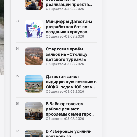
реализации проекта
Общество
•
08.08.2026
КРТ «Лазурный берег»
Минцифры Дагестана
03
разработало бот по
созданию корпусов
Общество
•
08.08.2026
национальных языков
народов республики
Стартовал приём
04
заявок на «Столицу
детского туризма»
Общество
•
08.08.2026
Дагестан занял
05
лидирующую позицию в
СКФО, подав 105 заявок
Общество
•
08.08.2026
на награду
"Знание.Премия-2026"
В Бабаюртовском
06
районе решают
проблемы семей героев
Общество
•
08.08.2026
СВО
В Избербаше усилили
07
контроль за