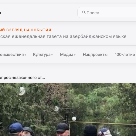
ы
ИЙ ВЗГЛЯД НА СОБЫТИЯ
ская еженедельная газета на азербайджанском языке
оисшествия
Культура
Медиа
Нацпроекты
100-летие
▾
▾
▾
прос незаконного ст...