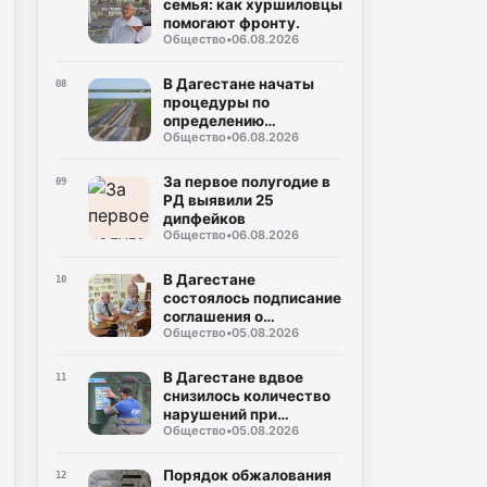
семья: как хуршиловцы
помогают фронту.
Общество
•
06.08.2026
В Дагестане начаты
08
процедуры по
определению
Общество
•
06.08.2026
подрядчика для
строительства
северного обхода
За первое полугодие в
09
Махачкалы
РД выявили 25
дипфейков
Общество
•
06.08.2026
В Дагестане
10
состоялось подписание
соглашения о
Общество
•
05.08.2026
совместном контроле
за предстоящими
выборами
В Дагестане вдвое
11
снизилось количество
нарушений при
Общество
•
05.08.2026
газопотреблении
Порядок обжалования
12