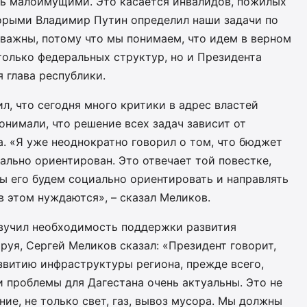
ь малоимущими. Это касается инвалидов, пожилых
оторыми Владимир Путин определил наши задачи по
 важны, потому что мы понимаем, что идем в верном
только федеральных структур, но и Президента
 глава республики.
л, что сегодня много критики в адрес властей
онимали, что решение всех задач зависит от
. «Я уже неоднократно говорил о том, что бюджет
льно ориентирован. Это отвечает той повестке,
ы его будем социально ориентировать и направлять
в этом нуждаются», – сказал Меликов.
вучил необходимость поддержки развития
уя, Сергей Меликов сказал: «Президент говорит,
звитию инфраструктуры региона, прежде всего,
 проблемы для Дагестана очень актуальны. Это не
ие, не только свет, газ, вывоз мусора. Мы должны