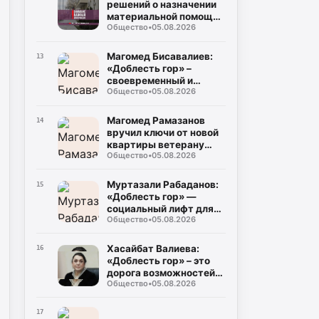
решений о назначении
материальной помощи
Общество
•
05.08.2026
пострадавшим в
результате ЧС
Магомед Бисавалиев:
13
«Доблесть гор» –
своевременный и
Общество
•
05.08.2026
долгожданный ответ на
злободневные вопросы
Магомед Рамазанов
14
вручил ключи от новой
квартиры ветерану
Общество
•
05.08.2026
Великой Отечественной
войны Мусе
Багаудинову
Муртазали Рабаданов:
15
«Доблесть гор» —
социальный лифт для
Общество
•
05.08.2026
героев СВО
Хасайбат Валиева:
16
«Доблесть гор» – это
дорога возможностей
Общество
•
05.08.2026
для героев,
возвращающихся к
мирной жизни
17