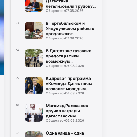
Дагестана
легализовали трудовую
Общество
•
07.08.2026
деятельность с начала
года
В Гергебильском и
03
Унцукульском районах
продолжают
Общество
•
07.08.2026
восстанавливать
дороги после ливней
В Дагестане газовики
04
предотвратили
возможную
Общество
•
06.08.2026
чрезвычайную
ситуацию в
многоквартирном доме
Кадровая программа
05
«Команда Дагестана»
позволит молодым
Общество
•
06.08.2026
юристам реализовать
себя на
государственной
Магомед Рамазанов
06
службе
вручил награды
дагестанским
Общество
•
06.08.2026
вольникам-призерам
Чемпионата России
Одна улица – одна
07