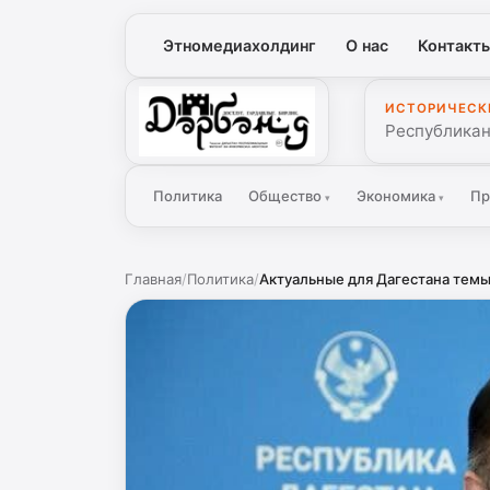
Этномедиахолдинг
О нас
Контакт
ИСТОРИЧЕСК
Дербенд
Республикан
Политика
Общество
Экономика
Пр
▾
▾
Главная
/
Политика
/
Актуальные для Дагестана темы