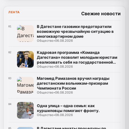
ЛЕНТА
Свежие новости
В Дагестане газовики предотвратили
01
возможную чрезвычайную ситуацию в
многоквартирном доме
Общество
•
06.08.2026
Кадровая программа «Команда
02
Дагестана» позволит молодым юристам
реализовать себя на государственной
Общество
•
06.08.2026
службе
Магомед Рамазанов вручил награды
03
дагестанским вольникам-призерам
Чемпионата России
Общество
•
06.08.2026
04
Одна улица – одна семья: как
хуршиловцы помогают фронту.
Общество
•
06.08.2026
В Дагестане начаты процедуры по
05