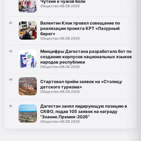
Чуткие к чужой боли
Общество
•
08.08.2026
Валентин Клок провел совещание по
02
реализации проекта КРТ «Лазурный
берег»
Общество
•
08.08.2026
Минцифры Дагестана разработало бот по
03
созданию корпусов национальных языков
народов республики
Общество
•
08.08.2026
04
Стартовал приём заявок на «Столицу
детского туризма»
Общество
•
08.08.2026
Дагестан занял лидирующую позицию в
05
СКФО, подав 105 заявок на награду
"Знание.Премия-2026"
Общество
•
08.08.2026