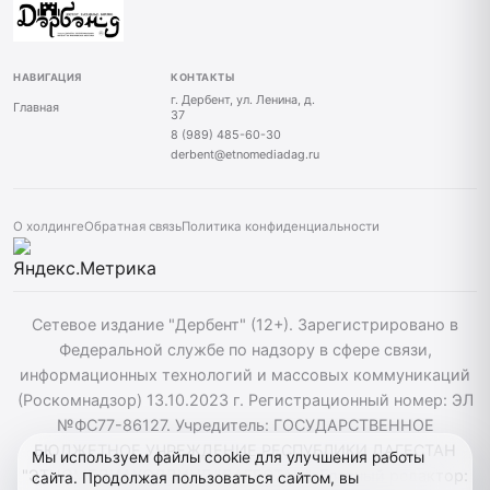
НАВИГАЦИЯ
КОНТАКТЫ
г. Дербент, ул. Ленина, д.
Главная
37
8 (989) 485-60-30
derbent@etnomediadag.ru
О холдинге
Обратная связь
Политика конфиденциальности
Сетевое издание "Дербент" (12+). Зарегистрировано в
Федеральной службе по надзору в сфере связи,
информационных технологий и массовых коммуникаций
(Роскомнадзор) 13.10.2023 г. Регистрационный номер: ЭЛ
№ФС77-86127. Учредитель: ГОСУДАРСТВЕННОЕ
БЮДЖЕТНОЕ УЧРЕЖДЕНИЕ РЕСПУБЛИКИ ДАГЕСТАН
Мы используем файлы cookie для улучшения работы
"ЭТНОМЕДИАХОЛДИНГ "ДАГЕСТАН". Главный редактор:
сайта. Продолжая пользоваться сайтом, вы