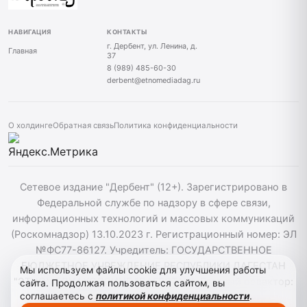
НАВИГАЦИЯ
КОНТАКТЫ
г. Дербент, ул. Ленина, д.
Главная
37
8 (989) 485-60-30
derbent@etnomediadag.ru
О холдинге
Обратная связь
Политика конфиденциальности
Сетевое издание "Дербент" (12+). Зарегистрировано в
Федеральной службе по надзору в сфере связи,
информационных технологий и массовых коммуникаций
(Роскомнадзор) 13.10.2023 г. Регистрационный номер: ЭЛ
№ФС77-86127. Учредитель: ГОСУДАРСТВЕННОЕ
БЮДЖЕТНОЕ УЧРЕЖДЕНИЕ РЕСПУБЛИКИ ДАГЕСТАН
Мы используем файлы cookie для улучшения работы
"ЭТНОМЕДИАХОЛДИНГ "ДАГЕСТАН". Главный редактор:
сайта. Продолжая пользоваться сайтом, вы
соглашаетесь с
политикой конфиденциальности
.
Т.К. Алекперов, Телефон: 89894856030. При