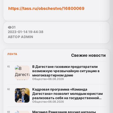
https://tass.ru/obschestvo/16800069
31
2023-01-14 19:44:38
АВТОР ADMIN
ЛЕНТА
Свежие новости
В Дагестане газовики предотвратили
01
возможную чрезвычайную ситуацию в
многоквартирном доме
Общество
•
06.08.2026
Кадровая программа «Команда
02
Дагестана» позволит молодым юристам
реализовать себя на государственной
Общество
•
06.08.2026
службе
Магомед Рамазанов вручил награды
03