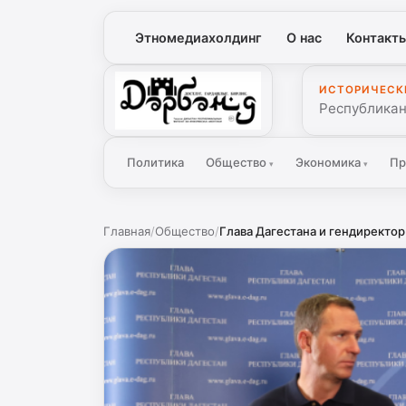
Этномедиахолдинг
О нас
Контакт
ИСТОРИЧЕСК
Дербенд
Республикан
Политика
Общество
Экономика
Пр
▾
▾
Главная
/
Общество
/
Глава Дагестана и гендиректор 