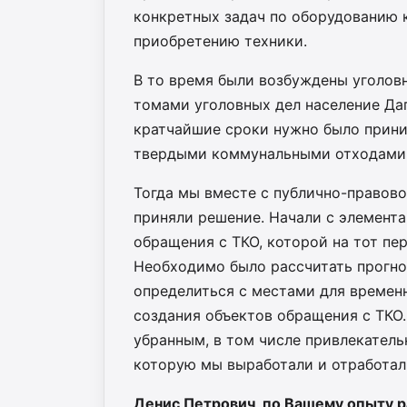
конкретных задач по оборудованию 
приобретению техники.
В то время были возбуждены уголов
томами уголовных дел население Даг
кратчайшие сроки нужно было прини
твердыми коммунальными отходами 
Тогда мы вместе с публично-правов
приняли решение. Начали с элемент
обращения с ТКО, которой на тот пе
Необходимо было рассчитать прогно
определиться с местами для времен
создания объектов обращения с ТКО.
убранным, в том числе привлекатель
которую мы выработали и отработал
Денис Петрович, по Вашему опыту ра