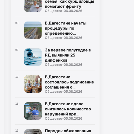
семья: как хуршиловцы
помогают фронту.
Общество
•
06.08.2026
В Дагестане начаты
08
процедуры по
определению
Общество
•
06.08.2026
подрядчика для
строительства
северного обхода
За первое полугодие в
09
Махачкалы
РД выявили 25
дипфейков
Общество
•
06.08.2026
В Дагестане
10
состоялось подписание
соглашения о
Общество
•
05.08.2026
совместном контроле
за предстоящими
выборами
В Дагестане вдвое
11
снизилось количество
нарушений при
Общество
•
05.08.2026
газопотреблении
Порядок обжалования
12