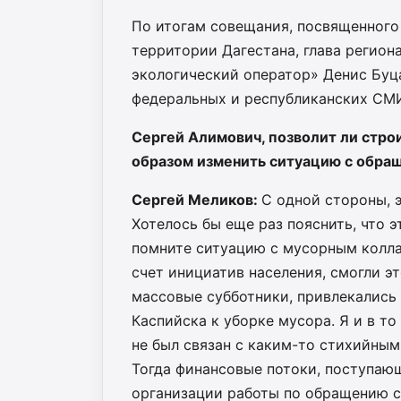
По итогам совещания, посвященного
территории Дагестана, глава регио
экологический оператор» Денис Буц
федеральных и республиканских СМ
Сергей Алимович, позволит ли стр
образом изменить ситуацию с обра
Сергей Меликов:
С одной стороны, э
Хотелось бы еще раз пояснить, что э
помните ситуацию с мусорным коллап
счет инициатив населения, смогли э
массовые субботники, привлекались
Каспийска к уборке мусора. Я и в то
не был связан с каким-то стихийным
Тогда финансовые потоки, поступаю
организации работы по обращению с 