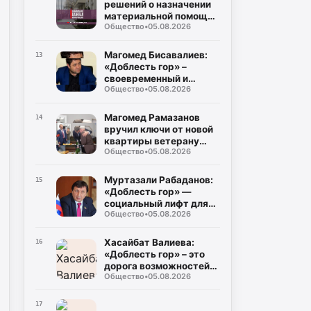
решений о назначении
материальной помощи
Общество
•
05.08.2026
пострадавшим в
результате ЧС
Магомед Бисавалиев:
13
«Доблесть гор» –
своевременный и
Общество
•
05.08.2026
долгожданный ответ на
злободневные вопросы
Магомед Рамазанов
14
вручил ключи от новой
квартиры ветерану
Общество
•
05.08.2026
Великой Отечественной
войны Мусе
Багаудинову
Муртазали Рабаданов:
15
«Доблесть гор» —
социальный лифт для
Общество
•
05.08.2026
героев СВО
Хасайбат Валиева:
16
«Доблесть гор» – это
дорога возможностей
Общество
•
05.08.2026
для героев,
возвращающихся к
мирной жизни
17