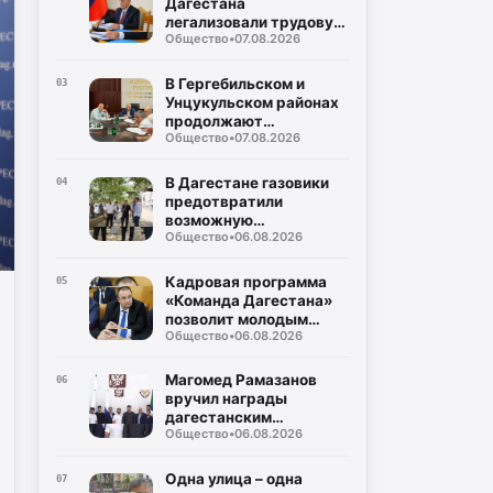
Дагестана
легализовали трудовую
Общество
•
07.08.2026
деятельность с начала
года
В Гергебильском и
03
Унцукульском районах
продолжают
Общество
•
07.08.2026
восстанавливать
дороги после ливней
В Дагестане газовики
04
предотвратили
возможную
Общество
•
06.08.2026
чрезвычайную
ситуацию в
многоквартирном доме
Кадровая программа
05
«Команда Дагестана»
позволит молодым
Общество
•
06.08.2026
юристам реализовать
себя на
государственной
Магомед Рамазанов
06
службе
вручил награды
дагестанским
Общество
•
06.08.2026
вольникам-призерам
Чемпионата России
Одна улица – одна
07