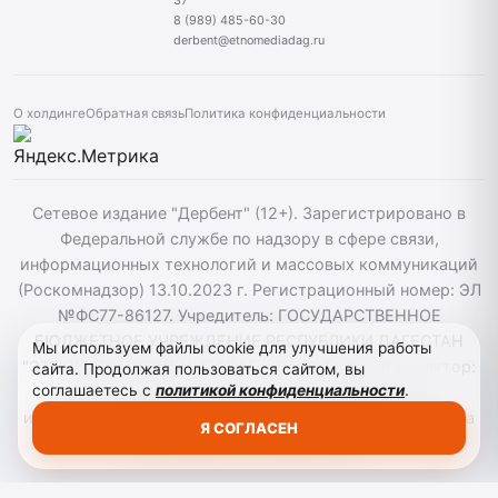
8 (989) 485-60-30
derbent@etnomediadag.ru
О холдинге
Обратная связь
Политика конфиденциальности
Сетевое издание "Дербент" (12+). Зарегистрировано в
Федеральной службе по надзору в сфере связи,
информационных технологий и массовых коммуникаций
(Роскомнадзор) 13.10.2023 г. Регистрационный номер: ЭЛ
№ФС77-86127. Учредитель: ГОСУДАРСТВЕННОЕ
БЮДЖЕТНОЕ УЧРЕЖДЕНИЕ РЕСПУБЛИКИ ДАГЕСТАН
Мы используем файлы cookie для улучшения работы
"ЭТНОМЕДИАХОЛДИНГ "ДАГЕСТАН". Главный редактор:
сайта. Продолжая пользоваться сайтом, вы
соглашаетесь с
политикой конфиденциальности
.
Т.К. Алекперов, Телефон: 89894856030. При
использовании материалов сайта активная гиперссылка
Я СОГЛАСЕН
на derbend.ru обязательна.