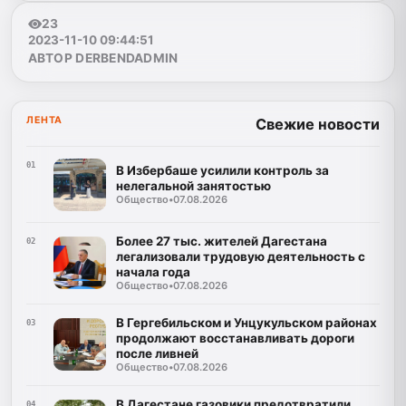
23
2023-11-10 09:44:51
АВТОР DERBENDADMIN
ЛЕНТА
Свежие новости
01
В Избербаше усилили контроль за
нелегальной занятостью
Общество
•
07.08.2026
Более 27 тыс. жителей Дагестана
02
легализовали трудовую деятельность с
начала года
Общество
•
07.08.2026
В Гергебильском и Унцукульском районах
03
продолжают восстанавливать дороги
после ливней
Общество
•
07.08.2026
В Дагестане газовики предотвратили
04