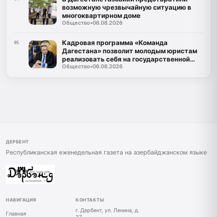
возможную чрезвычайную ситуацию в
многоквартирном доме
Общество
•
06.08.2026
Кадровая программа «Команда
05
Дагестана» позволит молодым юристам
реализовать себя на государственной
Общество
•
06.08.2026
службе
ДЕРБЕНТ
Республиканская еженедельная газета на азербайджанском языке
НАВИГАЦИЯ
КОНТАКТЫ
г. Дербент, ул. Ленина, д.
Главная
37