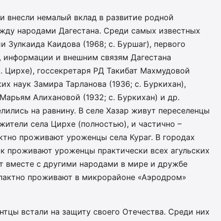
и внесли немалый вклад в развитие родной
жду народами Дагестана. Среди самых известных
и Зулкаида Каидова (1968; с. Буршаг), первого
, информации и внешним связям Дагестана
с. Цирхе), госсекретаря РД Такибат Махмудовой
ких наук Замира Тарланова (1936; с. Буркихан),
арьям Алихановой (1932; с. Буркихан) и др.
елились на равнину. В селе Хазар живут переселенцы
жители села Цирхе (полностью), и частично –
ктно проживают уроженцы села Кураг. В городах
йск проживают уроженцы практически всех агульских
т вместе с другими народами в мире и дружбе
мпактно проживают в микрорайоне «Аэродром»
нтцы встали на защиту своего Отечества. Среди них