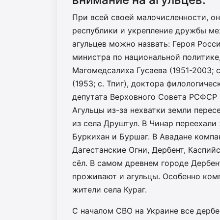
При всей своей малочисленности, он
республики и укрепление дружбы ме
агульцев можно назвать: Героя Росси
министра по национальной политике
Магомедсалиха Гусаева (1951-2003; 
(1953; с. Тпиг), доктора филологичес
депутата Верховного Совета РСФСР М
Агульцы из-за нехватки земли перес
из села Друштул. В Чинар переехали 
Буркихан и Буршаг. В Авадане компа
Дагестанские Огни, Дербент, Каспи
сёл. В самом древнем городе Дербен
проживают и агульцы. Особенно ко
жители села Кураг.
С началом СВО на Украине все дербе