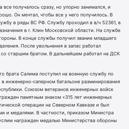
а все получалось сразу, но упорно занимался, и
ошо. Он мечтал, чтобы все у него получилось. В
ужбу в ряды ВС РФ. Службу проходил в в/ч 52361, в
азначения в г. Клин Московской области. На службе
тороны. В конце службы получил звание младшего
еления. После увольнения в запас работал
 со старшим братом. В дальнейшем работал на ДСК
го брата Салима поступил на военную службу по
 в инженерно-саперном батальоне разминирования
 Республики. Союзом ветеранов инженерных войск
агражден памятным знаком «315 лет инженерных
тической операции на Северном Кавказе и был
и и медалями. В частности, приказом Министра
Муслим награжден медалью Министерства обороны