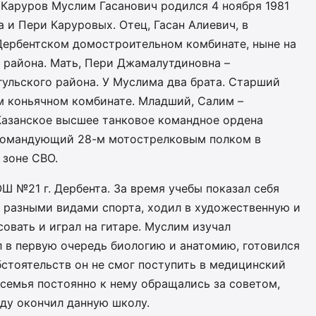
 Каруров Муслим Гасанович родился 4 ноября 1981
а и Пери Каруровых. Отец, Гасан Алиевич, в
 Дербентском домостроительном комбинате, ныне на
о района. Мать, Пери Джамалутдиновна –
гульского района. У Муслима два брата. Старший
м коньячном комбинате. Младший, Салим –
 Казанское высшее танковое командное ордена
Командующий 28-м мотострелковым полком в
 зоне СВО.
ОШ №21 г. Дербента. За время учебы показал себя
я разными видами спорта, ходил в художественную и
овать и играл на гитаре. Муслим изучал
л в первую очередь биологию и анатомию, готовился
бстоятельств он не смог поступить в медицинский
о семья постоянно к нему обращались за советом,
году окончил данную школу.