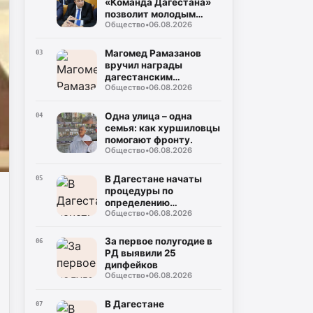
«Команда Дагестана»
позволит молодым
Общество
•
06.08.2026
юристам реализовать
себя на
государственной
Магомед Рамазанов
03
службе
вручил награды
дагестанским
Общество
•
06.08.2026
вольникам-призерам
Чемпионата России
Одна улица – одна
04
семья: как хуршиловцы
помогают фронту.
Общество
•
06.08.2026
В Дагестане начаты
05
процедуры по
определению
Общество
•
06.08.2026
подрядчика для
строительства
северного обхода
За первое полугодие в
06
Махачкалы
РД выявили 25
дипфейков
Общество
•
06.08.2026
В Дагестане
07