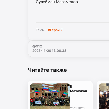
Сулейман Магомедов.
Темы:
#Герои Z
912
2023-11-20 13:00:38
Читайте также
В
Махачкале
прошел
турнир по
страйкболу,
25.11.2023