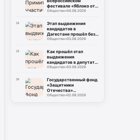
Всероссийском
фестивале «Яблоко от
Общество
•
04.08.2026
Яблони»
Этап выдвижения
18
кандидатов в
Дагестане прошёл без
Общество
•
03.08.2026
жалоб и нарушений
Как прошёл этап
19
выдвижения
кандидатов в депутаты
Общество
•
03.08.2026
Госдумы РФ и
Народного собрания
РД?
Государственный фонд
20
«Защитники
Отечества»
Общество
•
02.08.2026
обеспечивает
ветеранов СВО
адаптивной одеждой