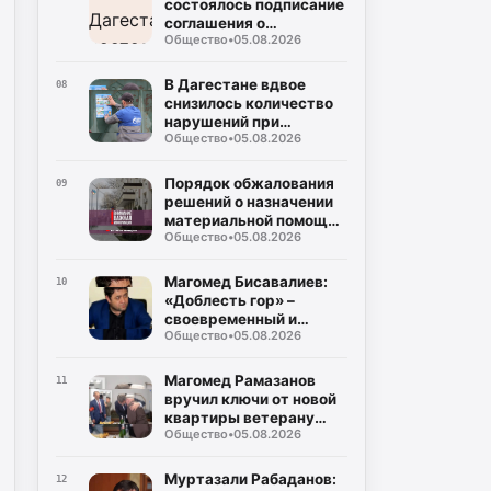
состоялось подписание
соглашения о
Общество
•
05.08.2026
совместном контроле
за предстоящими
выборами
В Дагестане вдвое
08
снизилось количество
нарушений при
Общество
•
05.08.2026
газопотреблении
Порядок обжалования
09
решений о назначении
материальной помощи
Общество
•
05.08.2026
пострадавшим в
результате ЧС
Магомед Бисавалиев:
10
«Доблесть гор» –
своевременный и
Общество
•
05.08.2026
долгожданный ответ на
злободневные вопросы
Магомед Рамазанов
11
вручил ключи от новой
квартиры ветерану
Общество
•
05.08.2026
Великой Отечественной
войны Мусе
Багаудинову
Муртазали Рабаданов:
12