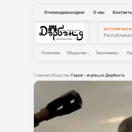
Этномедиахолдинг
О нас
Контакт
ИСТОРИЧЕСК
Дербенд
Республикан
Политика
Общество
Экономика
Пр
▾
▾
Главная
/
Общество
/
Герой – агулец из Дербента