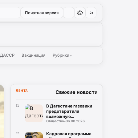
Печатная версия
12+
 ДАССР
Вакцинация
Рубрики
▾
ЛЕНТА
Свежие новости
В Дагестане газовики
01
предотвратили
возможную
Общество
•
06.08.2026
чрезвычайную
ситуацию в
многоквартирном доме
Кадровая программа
02