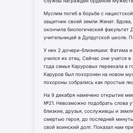
службы награжден орденом Мужества
Муслим погиб в борьбе с нацистско
защитник своей земли Женат. Вдова, 
окончила биологический факультет Д
учительницей в Дулдугской школе. П
У них 2 дочери-близняшки: Фатима и
учился их отец. Сейчас они учатся в
года семья Каруровых переехала в г
Каруров был похоронен на новом му
похороны собрались как простые люд
На 9 декабря намечено открытие ме
№21. Невозможно подобрать слова у
близкие, друзья, сослуживцы и земля
смертью героя, до последней минуты
свой воинский долг. Показал нам пр