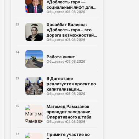
«Доблесть гор» —
социальный лифт для
Общество
•
05.08.2026
героев СВО
Хасайбат Валиева:
13
«Доблесть гор» – это
дорога возможностей
Общество
•
05.08.2026
для героев,
возвращающихся к
мирной жизни
14
Работа кипит
Общество
•
05.08.2026
В Дагестане
15
реализуется проект по
капитализации
Общество
•
05.08.2026
территорий
Магомед Рамазанов
16
проводит заседание
Оперативного штаба
Общество
•
04.08.2026
Примите участие во
17