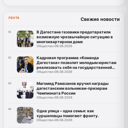
ЛЕНТА
Свежие новости
В Дагестане газовики предотвратили
01
возможную чрезвычайную ситуацию в
многоквартирном доме
Общество
•
06.08.2026
Кадровая программа «Команда
02
Дагестана» позволит молодым юристам
реализовать себя на государственной
Общество
•
06.08.2026
службе
Магомед Рамазанов вручил награды
03
дагестанским вольникам-призерам
Чемпионата России
Общество
•
06.08.2026
04
Одна улица – одна семья: как
хуршиловцы помогают фронту.
Общество
•
06.08.2026