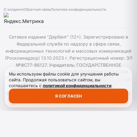
О холдинге
Обратная связь
Политика конфиденциальности
Сетевое издание "Дербент" (12+). Зарегистрировано в
Федеральной службе по надзору в сфере связи,
информационных технологий и массовых коммуникаций
(Роскомнадзор) 13.10.2023 г. Регистрационный номер: ЭЛ
№ФС77-86127. Учредитель: ГОСУДАРСТВЕННОЕ
БЮДЖЕТНОЕ УЧРЕЖДЕНИЕ РЕСПУБЛИКИ ДАГЕСТАН
Мы используем файлы cookie для улучшения работы
"ЭТНОМЕДИАХОЛДИНГ "ДАГЕСТАН". Главный редактор:
сайта. Продолжая пользоваться сайтом, вы
соглашаетесь с
политикой конфиденциальности
.
Т.К. Алекперов, Телефон: 89894856030. При
использовании материалов сайта активная гиперссылка
Я СОГЛАСЕН
на derbend.ru обязательна.