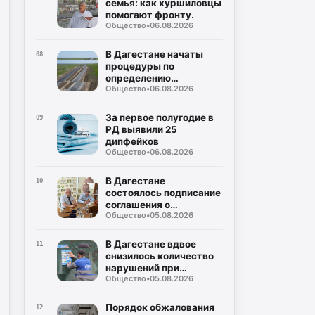
семья: как хуршиловцы
помогают фронту.
Общество
•
06.08.2026
В Дагестане начаты
08
процедуры по
определению
Общество
•
06.08.2026
подрядчика для
строительства
северного обхода
За первое полугодие в
09
Махачкалы
РД выявили 25
дипфейков
Общество
•
06.08.2026
В Дагестане
10
состоялось подписание
соглашения о
Общество
•
05.08.2026
совместном контроле
за предстоящими
выборами
В Дагестане вдвое
11
снизилось количество
нарушений при
Общество
•
05.08.2026
газопотреблении
Порядок обжалования
12