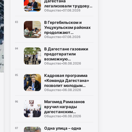
Дагестана
легализовали трудовую
Общество
•
07.08.2026
деятельность с начала
года
В Гергебильском и
03
Унцукульском районах
продолжают
Общество
•
07.08.2026
восстанавливать
дороги после ливней
В Дагестане газовики
04
предотвратили
возможную
Общество
•
06.08.2026
чрезвычайную
ситуацию в
многоквартирном доме
Кадровая программа
05
«Команда Дагестана»
позволит молодым
Общество
•
06.08.2026
юристам реализовать
себя на
государственной
Магомед Рамазанов
06
службе
вручил награды
дагестанским
Общество
•
06.08.2026
вольникам-призерам
Чемпионата России
Одна улица – одна
07