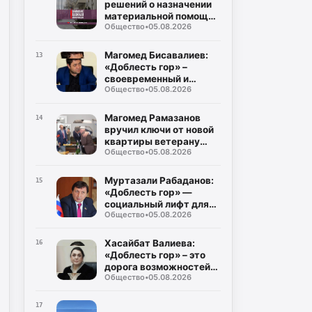
решений о назначении
материальной помощи
Общество
•
05.08.2026
пострадавшим в
результате ЧС
Магомед Бисавалиев:
13
«Доблесть гор» –
своевременный и
Общество
•
05.08.2026
долгожданный ответ на
злободневные вопросы
Магомед Рамазанов
14
вручил ключи от новой
квартиры ветерану
Общество
•
05.08.2026
Великой Отечественной
войны Мусе
Багаудинову
Муртазали Рабаданов:
15
«Доблесть гор» —
социальный лифт для
Общество
•
05.08.2026
героев СВО
Хасайбат Валиева:
16
«Доблесть гор» – это
дорога возможностей
Общество
•
05.08.2026
для героев,
возвращающихся к
мирной жизни
17