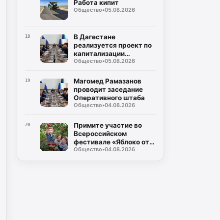
Работа кипит
Общество
•
05.08.2026
В Дагестане
18
реализуется проект по
капитализации
Общество
•
05.08.2026
территорий
Магомед Рамазанов
19
проводит заседание
Оперативного штаба
Общество
•
04.08.2026
Примите участие во
20
Всероссийском
фестивале «Яблоко от
Общество
•
04.08.2026
Яблони»