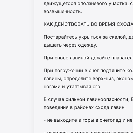
движущегося оползневого участка, 
возвышенность.
КАК ДЕЙСТВОВАТЬ ВО ВРЕМЯ СХОД
Постарайтесь укрыться за скалой, д
дышать через одежду.
При сносе лавиной делайте плавател
При погружении в снег подтяните к
лавины, определите верх-низ, эконо
ногами и утаптывая его.
В случае сильной лавиноопасности,
поведения в районах схода лавин:
- не выходите в горы в снегопад и н
- находясь в горах, следите за изме