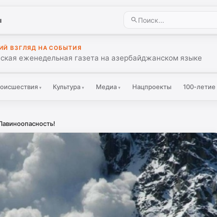
ы
ИЙ ВЗГЛЯД НА СОБЫТИЯ
ская еженедельная газета на азербайджанском языке
оисшествия
Культура
Медиа
Нацпроекты
100-летие
▾
▾
▾
Лавиноопасность!