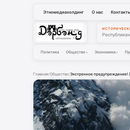
Этномедиахолдинг
О нас
Контакт
ИСТОРИЧЕСК
Дербенд
Республикан
Политика
Общество
Экономика
Пр
▾
▾
Главная
/
Общество
/
Экстренное предупреждение! 