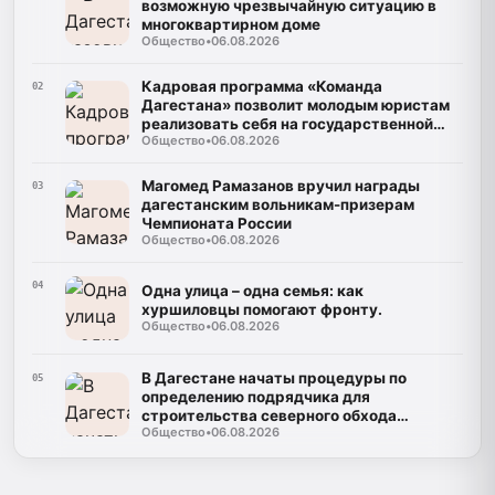
возможную чрезвычайную ситуацию в
многоквартирном доме
Общество
•
06.08.2026
Кадровая программа «Команда
02
Дагестана» позволит молодым юристам
реализовать себя на государственной
Общество
•
06.08.2026
службе
Магомед Рамазанов вручил награды
03
дагестанским вольникам-призерам
Чемпионата России
Общество
•
06.08.2026
04
Одна улица – одна семья: как
хуршиловцы помогают фронту.
Общество
•
06.08.2026
В Дагестане начаты процедуры по
05
определению подрядчика для
строительства северного обхода
Общество
•
06.08.2026
Махачкалы