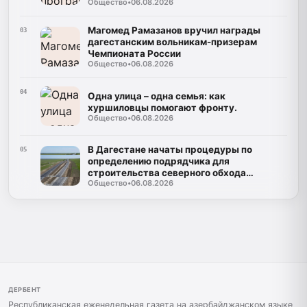
Общество
•
06.08.2026
службе
Магомед Рамазанов вручил награды
03
дагестанским вольникам-призерам
Чемпионата России
Общество
•
06.08.2026
04
Одна улица – одна семья: как
хуршиловцы помогают фронту.
Общество
•
06.08.2026
В Дагестане начаты процедуры по
05
определению подрядчика для
строительства северного обхода
Общество
•
06.08.2026
Махачкалы
ДЕРБЕНТ
Республиканская еженедельная газета на азербайджанском языке