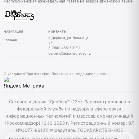
Республиканская еженедельная газета на азербайджанском языке
НАВИГАЦИЯ
КОНТАКТЫ
г. Дербент, ул. Ленина, д.
Главная
37
8 (989) 485-60-30
derbent@etnomediadag.ru
О холдинге
Обратная связь
Политика конфиденциальности
Сетевое издание "Дербент" (12+). Зарегистрировано в
Федеральной службе по надзору в сфере связи,
информационных технологий и массовых коммуникаций
(Роскомнадзор) 13.10.2023 г. Регистрационный номер: ЭЛ
№ФС77-86127. Учредитель: ГОСУДАРСТВЕННОЕ
БЮДЖЕТНОЕ УЧРЕЖДЕНИЕ РЕСПУБЛИКИ ДАГЕСТАН