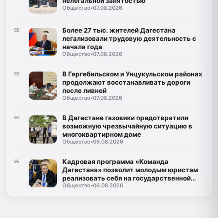
нелегальной занятостью
Общество
•
07.08.2026
Более 27 тыс. жителей Дагестана
02
легализовали трудовую деятельность с
начала года
Общество
•
07.08.2026
В Гергебильском и Унцукульском районах
03
продолжают восстанавливать дороги
после ливней
Общество
•
07.08.2026
В Дагестане газовики предотвратили
04
возможную чрезвычайную ситуацию в
многоквартирном доме
Общество
•
06.08.2026
Кадровая программа «Команда
05
Дагестана» позволит молодым юристам
реализовать себя на государственной
Общество
•
06.08.2026
службе