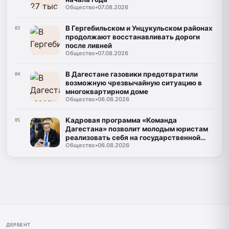
Общество
•
07.08.2026
В Гергебильском и Унцукульском районах
03
продолжают восстанавливать дороги
после ливней
Общество
•
07.08.2026
В Дагестане газовики предотвратили
04
возможную чрезвычайную ситуацию в
многоквартирном доме
Общество
•
06.08.2026
Кадровая программа «Команда
05
Дагестана» позволит молодым юристам
реализовать себя на государственной
Общество
•
06.08.2026
службе
ДЕРБЕНТ