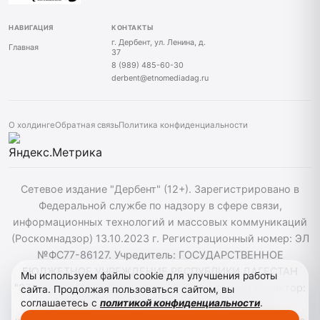
НАВИГАЦИЯ
КОНТАКТЫ
г. Дербент, ул. Ленина, д.
Главная
37
8 (989) 485-60-30
derbent@etnomediadag.ru
О холдинге
Обратная связь
Политика конфиденциальности
Сетевое издание "Дербент" (12+). Зарегистрировано в
Федеральной службе по надзору в сфере связи,
информационных технологий и массовых коммуникаций
(Роскомнадзор) 13.10.2023 г. Регистрационный номер: ЭЛ
№ФС77-86127. Учредитель: ГОСУДАРСТВЕННОЕ
БЮДЖЕТНОЕ УЧРЕЖДЕНИЕ РЕСПУБЛИКИ ДАГЕСТАН
Мы используем файлы cookie для улучшения работы
"ЭТНОМЕДИАХОЛДИНГ "ДАГЕСТАН". Главный редактор:
сайта. Продолжая пользоваться сайтом, вы
соглашаетесь с
политикой конфиденциальности
.
Т.К. Алекперов, Телефон: 89894856030. При