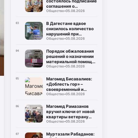
состоялось подписание
соглашения о
Общество
•
05.08.2026
совместном контроле
за предстоящими
выборами
В Дагестане вдвое
03
снизилось количество
нарушений при
Общество
•
05.08.2026
газопотреблении
Порядок обжалования
04
решений о назначении
материальной помощи
Общество
•
05.08.2026
пострадавшим в
результате ЧС
Магомед Бисавалиев:
05
«Доблесть гор» –
своевременный и
Общество
•
05.08.2026
долгожданный ответ на
злободневные вопросы
Магомед Рамазанов
06
вручил ключи от новой
квартиры ветерану
Общество
•
05.08.2026
Великой Отечественной
войны Мусе
Багаудинову
Муртазали Рабаданов:
07