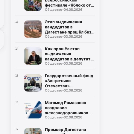
Всероссийском
фестивале «Яблоко от
Общество
•
04.08.2026
Яблони»
Этап выдвижения
13
кандидатов в
Дагестане прошёл без
Общество
•
03.08.2026
жалоб и нарушений
Как прошёл этап
14
выдвижения
кандидатов в депутаты
Общество
•
03.08.2026
Госдумы РФ и
Народного собрания
РД?
Государственный фонд
15
«Защитники
Отечества»
Общество
•
02.08.2026
обеспечивает
ветеранов СВО
адаптивной одеждой
Магомед Рамазанов
16
поздравил
железнодорожников
Общество
•
02.08.2026
Дагестана с
профессиональным
праздником
Премьер Дагестана
17