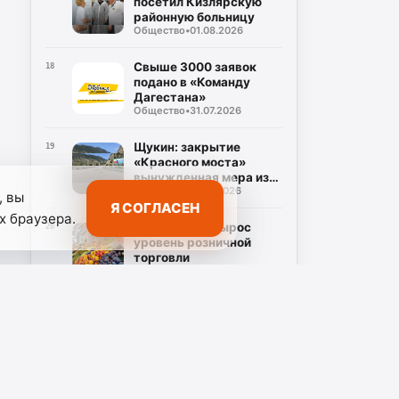
посетил Кизлярскую
районную больницу
Общество
•
01.08.2026
Свыше 3000 заявок
18
подано в «Команду
Дагестана»
Общество
•
31.07.2026
Щукин: закрытие
19
«Красного моста»
вынужденная мера из-
Общество
•
31.07.2026
за угрозы обрушения
, вы
Я СОГЛАСЕН
х браузера.
В Дагестане вырос
20
уровень розничной
торговли
Общество
•
30.07.2026