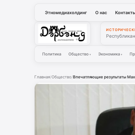
Этномедиахолдинг
О нас
Контакт
ИСТОРИЧЕСК
Дербенд
Республикан
Политика
Общество
Экономика
Пр
▾
▾
Главная
/
Общество
/
Впечатляющие результаты Маха