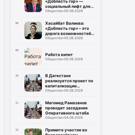
«Доблесть гор» —
социальный лифт для
Общество
•
05.08.2026
героев СВО
Хасайбат Валиева:
08
«Доблесть гор» – это
дорога возможностей
Общество
•
05.08.2026
для героев,
возвращающихся к
мирной жизни
09
Работа кипит
Общество
•
05.08.2026
В Дагестане
10
реализуется проект по
капитализации
Общество
•
05.08.2026
территорий
Магомед Рамазанов
11
проводит заседание
Оперативного штаба
Общество
•
04.08.2026
Примите участие во
12