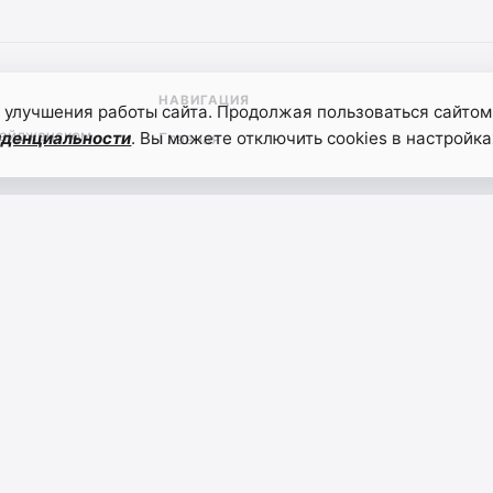
НАВИГАЦИЯ
 улучшения работы сайта. Продолжая пользоваться сайтом
байджанском
иденциальности
. Вы можете отключить cookies в настройка
Главная
ьности
гистрировано в Федеральной службе по надзору в сфере связи
3 г. Регистрационный номер: ЭЛ №ФС77-86127. Учредитель
ДАГЕСТАН". Главный редактор: Т.К. Алекперов, Телефон: 8
сайта активная гиперссылка на derbend.ru обязательна.