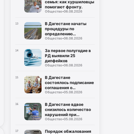
семья: как хуршиловцы
помогают фронту.
Общество
•
06.08.2026
В Дагестане начаты
13
процедуры по
определению
Общество
•
06.08.2026
подрядчика для
строительства
северного обхода
За первое полугодие в
14
Махачкалы
РД выявили 25
дипфейков
Общество
•
06.08.2026
В Дагестане
15
состоялось подписание
соглашения о
Общество
•
05.08.2026
совместном контроле
за предстоящими
выборами
В Дагестане вдвое
16
снизилось количество
нарушений при
Общество
•
05.08.2026
газопотреблении
Порядок обжалования
17