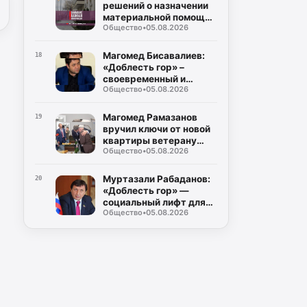
решений о назначении
материальной помощи
Общество
•
05.08.2026
пострадавшим в
результате ЧС
Магомед Бисавалиев:
18
«Доблесть гор» –
своевременный и
Общество
•
05.08.2026
долгожданный ответ на
злободневные вопросы
Магомед Рамазанов
19
вручил ключи от новой
квартиры ветерану
Общество
•
05.08.2026
Великой Отечественной
войны Мусе
Багаудинову
Муртазали Рабаданов:
20
«Доблесть гор» —
социальный лифт для
Общество
•
05.08.2026
героев СВО