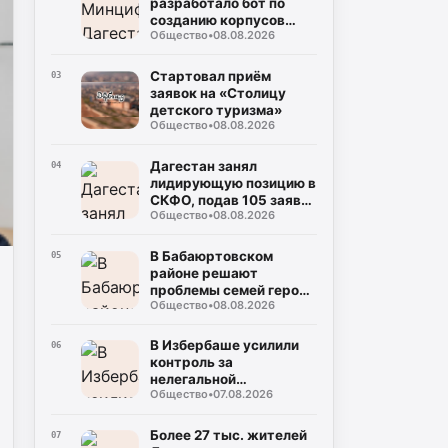
разработало бот по
созданию корпусов
Общество
•
08.08.2026
национальных языков
народов республики
Стартовал приём
03
заявок на «Столицу
детского туризма»
Общество
•
08.08.2026
Дагестан занял
04
лидирующую позицию в
СКФО, подав 105 заявок
Общество
•
08.08.2026
на награду
"Знание.Премия-2026"
В Бабаюртовском
05
районе решают
проблемы семей героев
Общество
•
08.08.2026
СВО
В Избербаше усилили
06
контроль за
нелегальной
Общество
•
07.08.2026
занятостью
Более 27 тыс. жителей
07