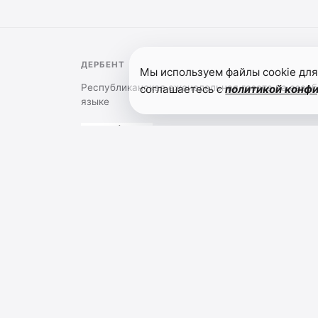
ДЕРБЕНТ
Мы используем файлы cookie для
Республиканская еженедельная газета на азер
соглашаетесь с
политикой конф
языке
О холдинге
Обратная связь
Политика конфиденциал
Сетевое издание "Дербент" (12+). Заре
коммуникаций (Роскомнадзор) 13.10.202
РЕСПУБЛИКИ ДАГЕСТАН "ЭТНОМЕДИАХОЛДИНГ "