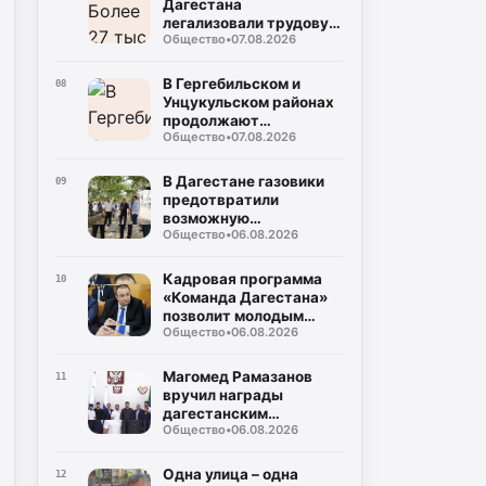
Дагестана
легализовали трудовую
Общество
•
07.08.2026
деятельность с начала
года
В Гергебильском и
08
Унцукульском районах
продолжают
Общество
•
07.08.2026
восстанавливать
дороги после ливней
В Дагестане газовики
09
предотвратили
возможную
Общество
•
06.08.2026
чрезвычайную
ситуацию в
многоквартирном доме
Кадровая программа
10
«Команда Дагестана»
позволит молодым
Общество
•
06.08.2026
юристам реализовать
себя на
государственной
Магомед Рамазанов
11
службе
вручил награды
дагестанским
Общество
•
06.08.2026
вольникам-призерам
Чемпионата России
Одна улица – одна
12