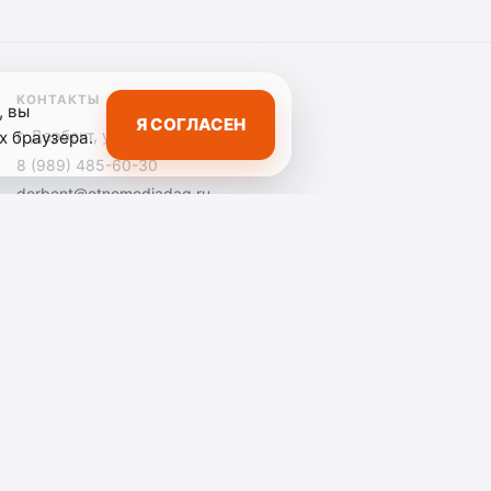
КОНТАКТЫ
, вы
Я СОГЛАСЕН
г. Дербент, ул. Ленина, д. 37
х браузера.
8 (989) 485-60-30
derbent@etnomediadag.ru
, информационных технологий и массовых
: ГОСУДАРСТВЕННОЕ БЮДЖЕТНОЕ УЧРЕЖДЕНИЕ
9894856030. При использовании материалов