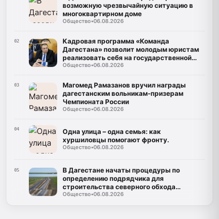
возможную чрезвычайную ситуацию в
многоквартирном доме
Общество
•
06.08.2026
Кадровая программа «Команда
02
Дагестана» позволит молодым юристам
реализовать себя на государственной
Общество
•
06.08.2026
службе
Магомед Рамазанов вручил награды
03
дагестанским вольникам-призерам
Чемпионата России
Общество
•
06.08.2026
04
Одна улица – одна семья: как
хуршиловцы помогают фронту.
Общество
•
06.08.2026
В Дагестане начаты процедуры по
05
определению подрядчика для
строительства северного обхода
Общество
•
06.08.2026
Махачкалы