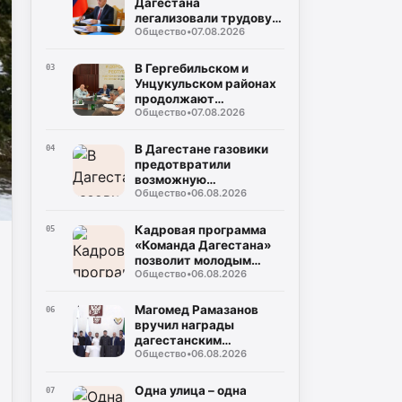
Дагестана
легализовали трудовую
Общество
•
07.08.2026
деятельность с начала
года
В Гергебильском и
03
Унцукульском районах
продолжают
Общество
•
07.08.2026
восстанавливать
дороги после ливней
В Дагестане газовики
04
предотвратили
возможную
Общество
•
06.08.2026
чрезвычайную
ситуацию в
многоквартирном доме
Кадровая программа
05
«Команда Дагестана»
позволит молодым
Общество
•
06.08.2026
юристам реализовать
себя на
государственной
Магомед Рамазанов
06
службе
вручил награды
дагестанским
Общество
•
06.08.2026
вольникам-призерам
Чемпионата России
Одна улица – одна
07