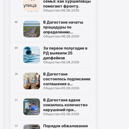
семья: как хуршиловцы
помогают фронту.
Общество
•
06.08.2026
В Дагестане начаты
08
процедуры по
определению
Общество
•
06.08.2026
подрядчика для
строительства
северного обхода
За первое полугодие в
09
Махачкалы
РД выявили 25
дипфейков
Общество
•
06.08.2026
В Дагестане
10
состоялось подписание
соглашения о
Общество
•
05.08.2026
совместном контроле
за предстоящими
выборами
В Дагестане вдвое
11
снизилось количество
нарушений при
Общество
•
05.08.2026
газопотреблении
Порядок обжалования
12