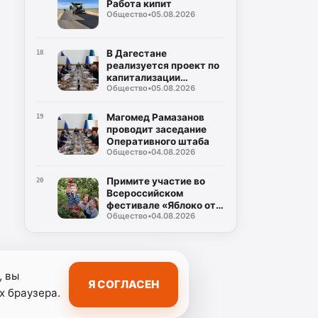
Работа кипит
Общество
•
05.08.2026
В Дагестане
18
реализуется проект по
капитализации
Общество
•
05.08.2026
территорий
Магомед Рамазанов
19
проводит заседание
Оперативного штаба
Общество
•
04.08.2026
Примите участие во
20
Всероссийском
фестивале «Яблоко от
Общество
•
04.08.2026
Яблони»
, вы
Я СОГЛАСЕН
х браузера.