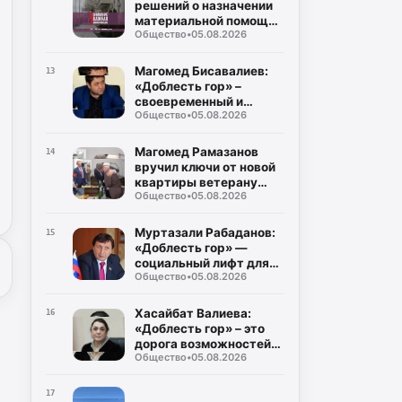
решений о назначении
материальной помощи
Общество
•
05.08.2026
пострадавшим в
результате ЧС
Магомед Бисавалиев:
13
«Доблесть гор» –
своевременный и
Общество
•
05.08.2026
долгожданный ответ на
злободневные вопросы
Магомед Рамазанов
14
вручил ключи от новой
квартиры ветерану
Общество
•
05.08.2026
Великой Отечественной
войны Мусе
Багаудинову
Муртазали Рабаданов:
15
«Доблесть гор» —
социальный лифт для
Общество
•
05.08.2026
героев СВО
Хасайбат Валиева:
16
«Доблесть гор» – это
дорога возможностей
Общество
•
05.08.2026
для героев,
возвращающихся к
мирной жизни
17