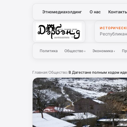
Этномедиахолдинг
О нас
Контакт
ИСТОРИЧЕСК
Дербенд
Республикан
Политика
Общество
Экономика
Пр
▾
▾
Главная
/
Общество
/
В Дагестане полным ходом иде