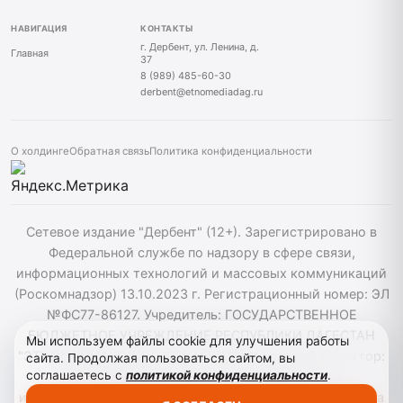
НАВИГАЦИЯ
КОНТАКТЫ
г. Дербент, ул. Ленина, д.
Главная
37
8 (989) 485-60-30
derbent@etnomediadag.ru
О холдинге
Обратная связь
Политика конфиденциальности
Сетевое издание "Дербент" (12+). Зарегистрировано в
Федеральной службе по надзору в сфере связи,
информационных технологий и массовых коммуникаций
(Роскомнадзор) 13.10.2023 г. Регистрационный номер: ЭЛ
№ФС77-86127. Учредитель: ГОСУДАРСТВЕННОЕ
БЮДЖЕТНОЕ УЧРЕЖДЕНИЕ РЕСПУБЛИКИ ДАГЕСТАН
Мы используем файлы cookie для улучшения работы
"ЭТНОМЕДИАХОЛДИНГ "ДАГЕСТАН". Главный редактор:
сайта. Продолжая пользоваться сайтом, вы
соглашаетесь с
политикой конфиденциальности
.
Т.К. Алекперов, Телефон: 89894856030. При
использовании материалов сайта активная гиперссылка