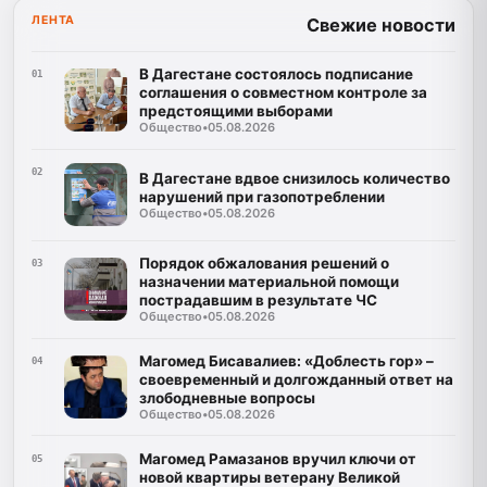
ЛЕНТА
Свежие новости
В Дагестане состоялось подписание
01
соглашения о совместном контроле за
предстоящими выборами
Общество
•
05.08.2026
02
В Дагестане вдвое снизилось количество
нарушений при газопотреблении
Общество
•
05.08.2026
Порядок обжалования решений о
03
назначении материальной помощи
пострадавшим в результате ЧС
Общество
•
05.08.2026
Магомед Бисавалиев: «Доблесть гор» –
04
своевременный и долгожданный ответ на
злободневные вопросы
Общество
•
05.08.2026
Магомед Рамазанов вручил ключи от
05
новой квартиры ветерану Великой