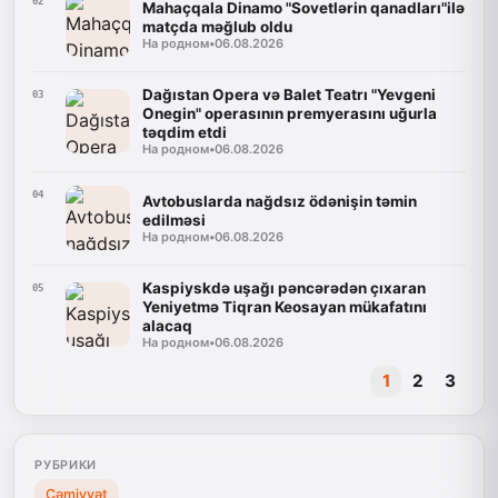
02
Mahaçqala Dinamo "Sovetlərin qanadları"ilə
matçda məğlub oldu
На родном
•
06.08.2026
Dağıstan Opera və Balet Teatrı "Yevgeni
03
Onegin" operasının premyerasını uğurla
təqdim etdi
На родном
•
06.08.2026
04
Avtobuslarda nağdsız ödənişin təmin
edilməsi
На родном
•
06.08.2026
Kaspiyskdə uşağı pəncərədən çıxaran
05
Yeniyetmə Tiqran Keosayan mükafatını
alacaq
На родном
•
06.08.2026
1
2
3
РУБРИКИ
Cəmiyyət