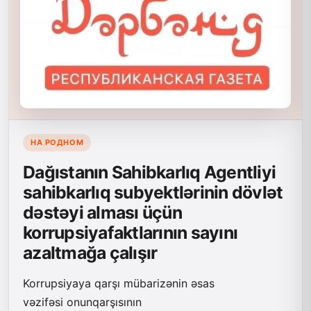
НА РОДНОМ
Dağıstanın Sahibkarlıq Agentliyi
sahibkarlıq subyektlərinin dövlət
dəstəyi alması üçün
korrupsiyafaktlarının sayını
azaltmağa çalışır
Korrupsiyaya qarşı mübarizənin əsas
vəzifəsi onunqarşısının