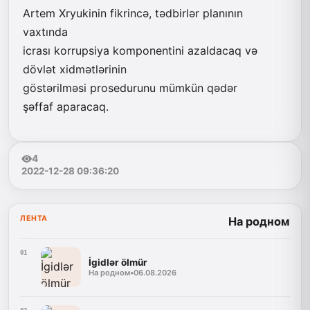
Artem Xryukinin fikrincə, tədbirlər planının
vaxtında
icrası korrupsiya komponentini azaldacaq və
dövlət xidmətlərinin
göstərilməsi prosedurunu mümkün qədər
şəffaf aparacaq.
4
2022-12-28 09:36:20
ЛЕНТА
На родном
01
İgidlər ölmür
На родном
•
06.08.2026