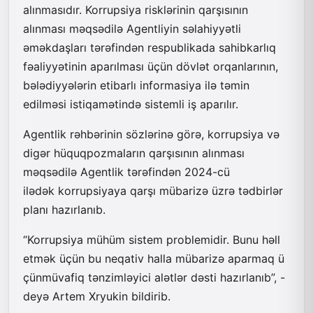
alınmasıdır. Korrupsiya risklərinin qarşısının
alınması məqsədilə Agentliyin səlahiyyətli
əməkdaşları tərəfindən respublikada sahibkarlıq
fəaliyyətinin aparılması üçün dövlət orqanlarının,
bələdiyyələrin etibarlı informasiya ilə təmin
edilməsi istiqamətində sistemli iş aparılır.
Agentlik rəhbərinin sözlərinə görə, korrupsiya və
digər hüquqpozmaların qarşısının alınması
məqsədilə Agentlik tərəfindən 2024-cü
ilədək korrupsiyaya qarşı mübarizə üzrə tədbirlər
planı hazırlanıb.
“Korrupsiya mühüm sistem problemidir. Bunu həll
etmək üçün bu neqativ halla mübarizə aparmaq ü
çünmüvafiq tənzimləyici alətlər dəsti hazırlanıb”, -
deyə Artem Xryukin bildirib.