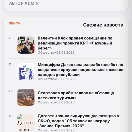
АВТОР ADMIN
ЛЕНТА
Свежие новости
Валентин Клок провел совещание по
01
реализации проекта КРТ «Лазурный
берег»
Общество
•
08.08.2026
Минцифры Дагестана разработало бот по
02
созданию корпусов национальных языков
народов республики
Общество
•
08.08.2026
03
Стартовал приём заявок на «Столицу
детского туризма»
Общество
•
08.08.2026
Дагестан занял лидирующую позицию в
04
СКФО, подав 105 заявок на награду
"Знание.Премия-2026"
Общество
•
08.08.2026