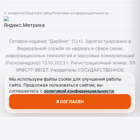
О холдинге
Обратная связь
Политика конфиденциальности
Сетевое издание "Дербент" (12+). Зарегистрировано в
Федеральной службе по надзору в сфере связи,
информационных технологий и массовых коммуникаций
(Роскомнадзор) 13.10.2023 г. Регистрационный номер: ЭЛ
№ФС77-86127. Учредитель: ГОСУДАРСТВЕННОЕ
БЮДЖЕТНОЕ УЧРЕЖДЕНИЕ РЕСПУБЛИКИ ДАГЕСТАН
Мы используем файлы cookie для улучшения работы
"ЭТНОМЕДИАХОЛДИНГ "ДАГЕСТАН". Главный редактор:
сайта. Продолжая пользоваться сайтом, вы
соглашаетесь с
политикой конфиденциальности
.
Т.К. Алекперов, Телефон: 89894856030. При
использовании материалов сайта активная гиперссылка
Я СОГЛАСЕН
на derbend.ru обязательна.