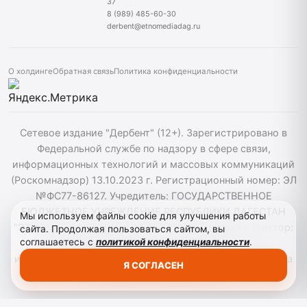
37
8 (989) 485-60-30
derbent@etnomediadag.ru
О холдинге
Обратная связь
Политика конфиденциальности
Сетевое издание "Дербент" (12+). Зарегистрировано в
Федеральной службе по надзору в сфере связи,
информационных технологий и массовых коммуникаций
(Роскомнадзор) 13.10.2023 г. Регистрационный номер: ЭЛ
№ФС77-86127. Учредитель: ГОСУДАРСТВЕННОЕ
БЮДЖЕТНОЕ УЧРЕЖДЕНИЕ РЕСПУБЛИКИ ДАГЕСТАН
Мы используем файлы cookie для улучшения работы
"ЭТНОМЕДИАХОЛДИНГ "ДАГЕСТАН". Главный редактор:
сайта. Продолжая пользоваться сайтом, вы
соглашаетесь с
политикой конфиденциальности
.
Т.К. Алекперов, Телефон: 89894856030. При
использовании материалов сайта активная гиперссылка
Я СОГЛАСЕН
на derbend.ru обязательна.