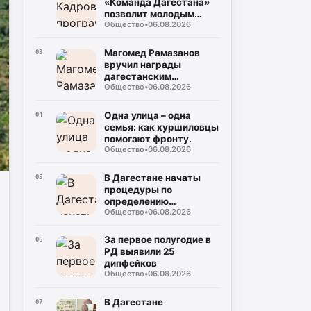
«Команда Дагестана»
позволит молодым
Общество
•
06.08.2026
юристам реализовать
себя на
государственной
Магомед Рамазанов
03
службе
вручил награды
дагестанским
Общество
•
06.08.2026
вольникам-призерам
Чемпионата России
Одна улица – одна
04
семья: как хуршиловцы
помогают фронту.
Общество
•
06.08.2026
В Дагестане начаты
05
процедуры по
определению
Общество
•
06.08.2026
подрядчика для
строительства
северного обхода
За первое полугодие в
06
Махачкалы
РД выявили 25
дипфейков
Общество
•
06.08.2026
В Дагестане
07