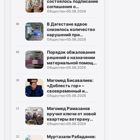
состоялось подписание
соглашения о
Общество
•
05.08.2026
совместном контроле
за предстоящими
выборами
В Дагестане вдвое
08
снизилось количество
нарушений при
Общество
•
05.08.2026
газопотреблении
Порядок обжалования
09
решений о назначении
материальной помощи
Общество
•
05.08.2026
пострадавшим в
результате ЧС
Магомед Бисавалиев:
10
«Доблесть гор» –
своевременный и
Общество
•
05.08.2026
долгожданный ответ на
злободневные вопросы
Магомед Рамазанов
11
вручил ключи от новой
квартиры ветерану
Общество
•
05.08.2026
Великой Отечественной
войны Мусе
Багаудинову
Муртазали Рабаданов:
12