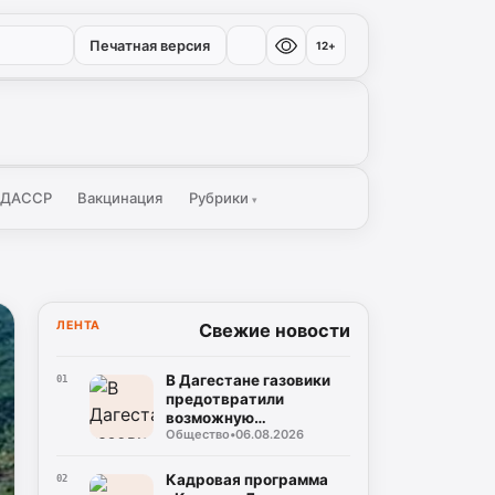
Печатная версия
12+
 ДАССР
Вакцинация
Рубрики
▾
ЛЕНТА
Свежие новости
В Дагестане газовики
01
предотвратили
возможную
Общество
•
06.08.2026
чрезвычайную
ситуацию в
многоквартирном доме
Кадровая программа
02