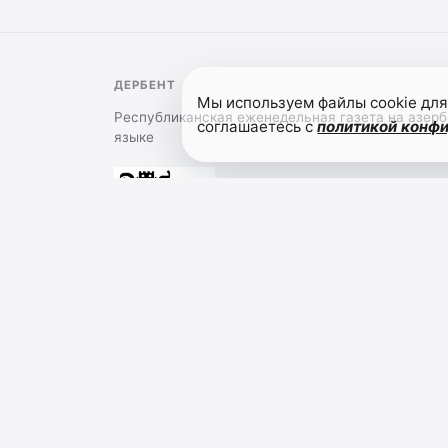
ДЕРБЕНТ
Мы используем файлы cookie для
Республиканская еженедельная газета на азер
соглашаетесь с
политикой конф
языке
О холдинге
Обратная связь
Политика конфиденциал
Сетевое издание "Дербент" (12+). Заре
коммуникаций (Роскомнадзор) 13.10.202
РЕСПУБЛИКИ ДАГЕСТАН "ЭТНОМЕДИАХОЛДИНГ "