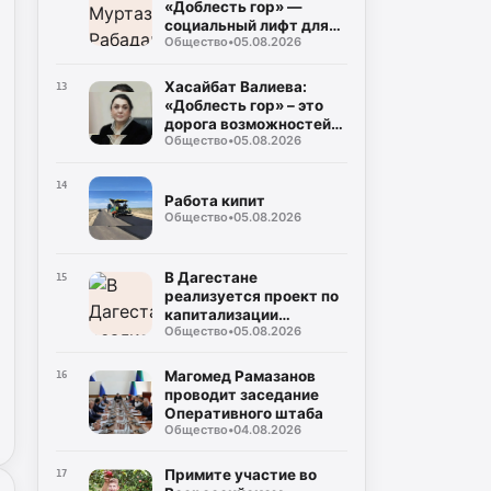
«Доблесть гор» —
социальный лифт для
Общество
•
05.08.2026
героев СВО
Хасайбат Валиева:
13
«Доблесть гор» – это
дорога возможностей
Общество
•
05.08.2026
для героев,
возвращающихся к
мирной жизни
14
Работа кипит
Общество
•
05.08.2026
В Дагестане
15
реализуется проект по
капитализации
Общество
•
05.08.2026
территорий
Магомед Рамазанов
16
проводит заседание
Оперативного штаба
Общество
•
04.08.2026
Примите участие во
17