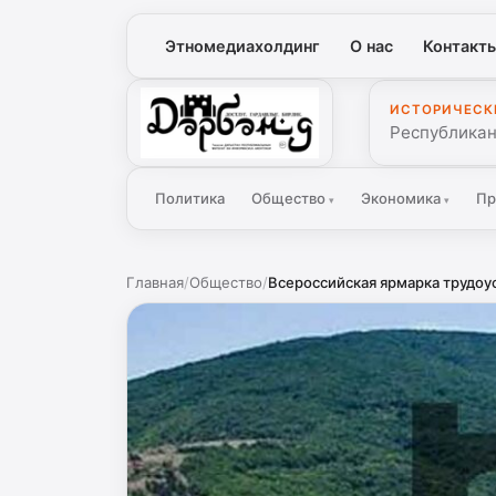
Этномедиахолдинг
О нас
Контакт
ИСТОРИЧЕСК
Дербенд
Республикан
Политика
Общество
Экономика
Пр
▾
▾
Главная
/
Общество
/
Всероссийская ярмарка трудоус