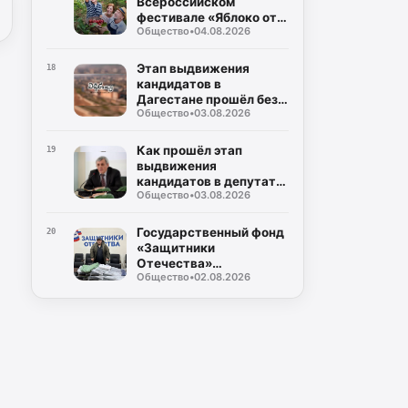
Всероссийском
фестивале «Яблоко от
Общество
•
04.08.2026
Яблони»
Этап выдвижения
18
кандидатов в
Дагестане прошёл без
Общество
•
03.08.2026
жалоб и нарушений
Как прошёл этап
19
выдвижения
кандидатов в депутаты
Общество
•
03.08.2026
Госдумы РФ и
Народного собрания
РД?
Государственный фонд
20
«Защитники
Отечества»
Общество
•
02.08.2026
обеспечивает
ветеранов СВО
адаптивной одеждой