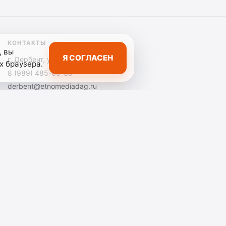
КОНТАКТЫ
, вы
Я СОГЛАСЕН
г. Дербент, ул. Ленина, д. 37
х браузера.
8 (989) 485-60-30
derbent@etnomediadag.ru
, информационных технологий и массовых
: ГОСУДАРСТВЕННОЕ БЮДЖЕТНОЕ УЧРЕЖДЕНИЕ
9894856030. При использовании материалов